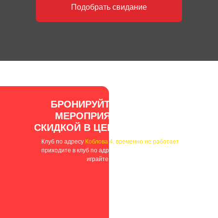
Подобрать свидание
БРОНИРУЙТЕ ИГРУ ИЛИ
МЕРОПРИЯТИЯ С 15%
СКИДКОЙ В ЦЕНТРЕ РОСТОВА
Клуб по адресу
Коблова 4, временно не работает
,
приходите в клуб по адресу Станиславского 73а и
играйте дешевле