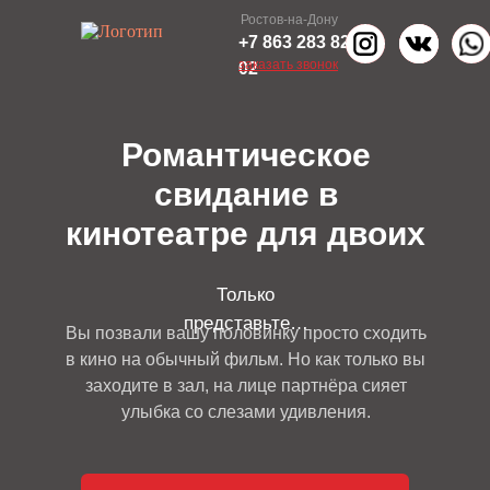
Ростов-на-Дону
+7 863 283 82
заказать звонок
02
Романтическое
свидание в
кинотеатре для двоих
Только
представьт е…
Вы позвали вашу половинку просто сходить
в кино на обычный фильм. Но как только вы
заходите в зал, на лице партнёра сияет
улыбка со слезами удивления.