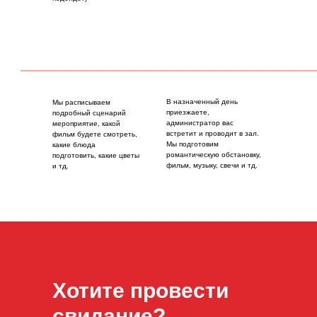
В назначенный день
Мы расписываем
приезжаете,
подробный сценарий
администратор вас
мероприятие, какой
встретит и проводит в зал.
фильм будете смотреть,
Мы подготовим
какие блюда
романтическую обстановку,
подготовить, какие цветы
фильм, музыку, свечи и тд.
и тд.
Хотите провести
свидание?